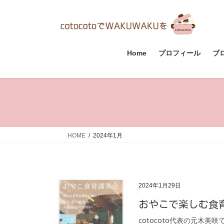
コ
ナ
ン
ビ
テ
ゲ
ン
ー
ツ
シ
Home
プロフィール
ブ
へ
ョ
ス
ン
キ
に
ッ
移
プ
動
HOME
2024年1月
2024年1月29日
おやこで楽しむ食
cotocoto代表の元木美咲