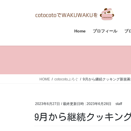
コ
ナ
ン
ビ
テ
ゲ
ン
ー
ツ
シ
Home
プロフィール
ブ
へ
ョ
ス
ン
キ
に
ッ
移
プ
動
HOME
cotocotoぶろぐ
9月から継続クッキング新規募
2023年6月27日
/ 最終更新日時 :
2023年6月28日
staff
9月から継続クッキン