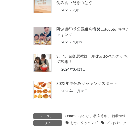
食のあいだをつなぐ
2025年7月5日
阿波銀行従業員組合様
cotocoto お
ッキング
2025年4月29日
3、4、5歳児対象：夏休みおやこクッキ
グ募集！
2024年6月29日
2023年冬休みクッキングスタート
2023年11月18日
cotocotoぶろぐ
、
教室募集
、
新着情報
カテゴリー
おやこクッキング
プレおやこク
タグ