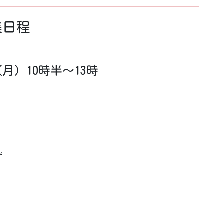
集日程
（月）10時半～13時
ず