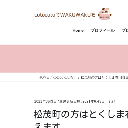
コ
ナ
ン
ビ
テ
ゲ
ン
ー
ツ
シ
Home
プロフィール
ブ
へ
ョ
ス
ン
キ
に
ッ
移
プ
動
HOME
cotocotoぶろぐ
松茂町の方はとくしま在宅育
2021年6月3日
/ 最終更新日時 :
2021年6月3日
staff
松茂町の方はとくしま
えます